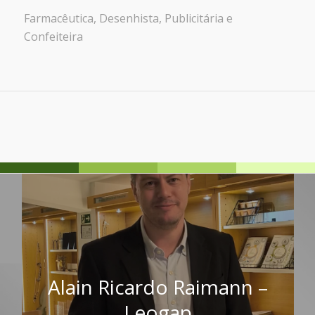
Farmacêutica, Desenhista, Publicitária e
Confeiteira
Alain Ricardo Raimann –
Leogap